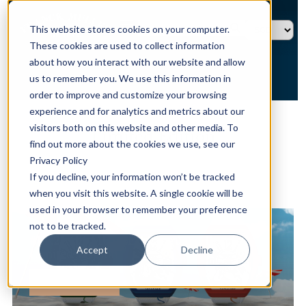
This website stores cookies on your computer.
These cookies are used to collect information
about how you interact with our website and allow
us to remember you. We use this information in
order to improve and customize your browsing
experience and for analytics and metrics about our
HOME →
TIMEPIECES →
LIMITED EDITION
visitors both on this website and other media. To
Limited Edition
find out more about the cookies we use, see our
Privacy Policy
If you decline, your information won’t be tracked
when you visit this website. A single cookie will be
精选系列
used in your browser to remember your preference
not to be tracked.
#FR2NCK MULLER Vanguard Beach
Accept
Decline
Limited Edition
探索更多