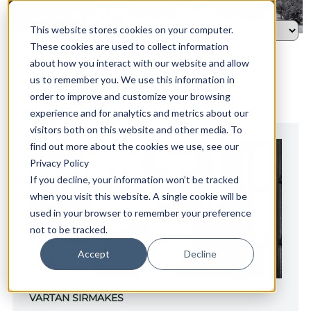
This website stores cookies on your computer.
These cookies are used to collect information
HOME →
THE BRAND →
凡登·史麦克斯（VARTAN SIRMAKES）
about how you interact with our website and allow
凡登·史麦克斯（Vartan Sirmakes）
us to remember you. We use this information in
order to improve and customize your browsing
experience and for analytics and metrics about our
visitors both on this website and other media. To
find out more about the cookies we use, see our
Privacy Policy
If you decline, your information won’t be tracked
when you visit this website. A single cookie will be
used in your browser to remember your preference
not to be tracked.
Accept
Decline
VARTAN SIRMAKES