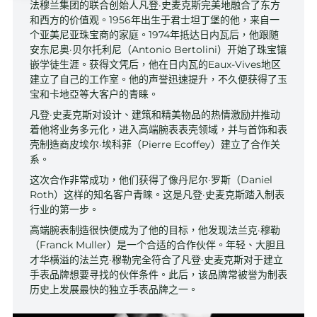
法穆兰集团的联合创始人凡登·史麦克斯完美地融合了东方
和西方的价值观。1956年出生于君士坦丁堡的他，来自一
个亚美尼亚珠宝商的家庭。1974年抵达日内瓦后，他跟随
安东尼奥·贝尔托利尼（Antonio Bertolini）开始了珠宝镶
嵌学徒生涯。获得文凭后，他在日内瓦的Eaux-Vives地区
建立了自己的工作室。他的声誉迅速提升，不久便获得了玉
宝和卡地亞等大客户的青睐。
凡登·史麦克斯对设计、建筑和精美物品的热情激励并推动
着他将业务多元化，进入高端腕表表壳领域，并与首饰和表
壳制造商皮埃尔·埃科菲（Pierre Ecoffey）建立了合作关
系。
这次合作非常成功，他们获得了像丹尼尔·罗斯（Daniel
Roth）这样的知名客户青睐。这是凡登·史麦克斯踏入制表
行业的第一步。
高端腕表制造很快便成为了他的目标，他发现法兰克·穆勒
（Franck Muller）是一个合适的合作伙伴。年轻、大胆且
才华横溢的法兰克·穆勒完全符合了凡登·史麦克斯对于建立
手表品牌想要寻找的伙伴条件。此后，该品牌常被誉为制表
历史上发展最快的独立手表品牌之一。