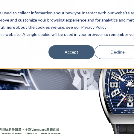
首頁
腕錶
專賣店
 used to collect information about how you interact with our website a
mprove and customize your browsing experience and for analytics and met
out more about the cookies we use, see our Privacy Policy
this website. A single cookie will be used in your browser to remember yo
Accept
Decline
rd系列開啟嶄新篇章。全新Vanguard腕錶延續