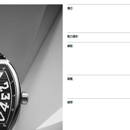
機芯
動力儲存
錶殼
錶盤
錶帶