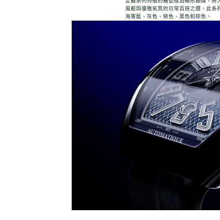
定義系列特徵的雕塑般酒桶形曲線，將
風範與優雅氣質的日常百搭之選。此系
海軍藍、灰色、綠色、黑色和棕色。