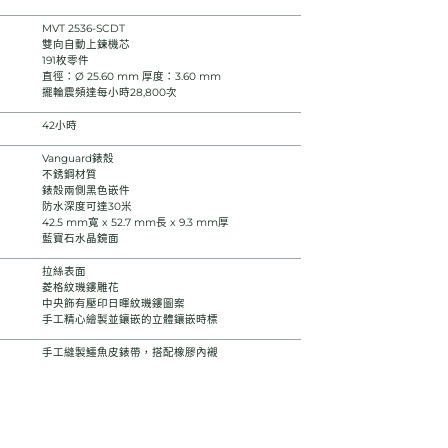
MVT 2536-SCDT
雙向自動上鍊機芯
191枚零件
直徑：Ø 25.60 mm 厚度：3.60 mm
擺輪震頻達每小時28,800次
42小時
Vanguard錶殼
不銹鋼材質
錶殼兩側黑色嵌件
防水深度可達30米
42.5 mm寬 x 52.7 mm長 x 9.3 mm厚
藍寶石水晶鏡面
拉絲表面
菱格紋璣鏤雕花
中央飾有壓印日暉紋璣鏤圖案
手工精心繪製並鑲嵌的立體鑲嵌時標
手工縫製鱷魚皮錶帶，搭配橡膠內襯