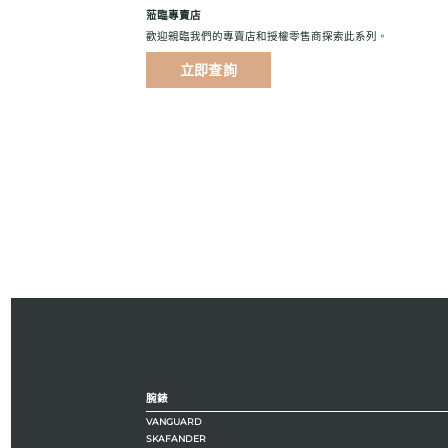
蒞臨專賣店
歡迎親臨我們的專賣店和授權零售商探索此系列。
立即查詢
腕錶
VANGUARD
SKAFANDER