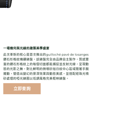
一場幾何與光線的建築美學盛宴
此次革新的核心是首次推出的guilloché pavé de losanges
鑽石形格紋璣鏤錶盤。該錶盤完全由品牌自主製作，質感豐
富的鑽石形格紋上的每個切面都能捕捉並反射光線，呈現動
態的光影之舞。對比鮮明的微噴砂旭日紋中心區域隨著手腕
擺動，營造出變幻的景深效果與動態美感，並搭配經珠光噴
砂處理的啞光錶圈以低調風格完美框映錶盤。
立即查詢