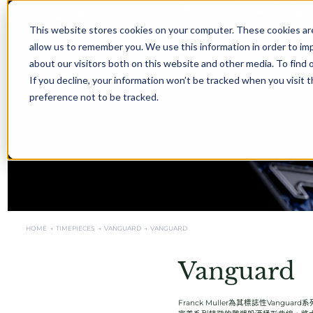
This website stores cookies on your computer. These cookies are
allow us to remember you. We use this information in order to i
about our visitors both on this website and other media. To find 
If you decline, your information won’t be tracked when you visit 
preference not to be tracked.
HOME →
TIMEPIECES →
VANGUARD
→
VANGUARD
Vanguard
Franck Muller為其標誌性Vangua