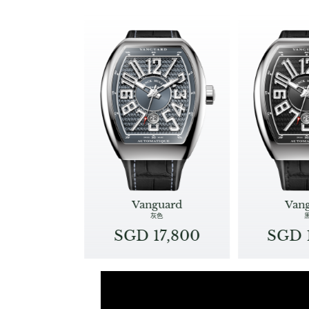
Vanguard
Van
灰色
SGD 17,800
SGD 