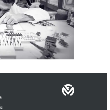
店
坡
西亞