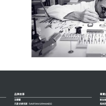
品牌故事
專賣
法穆蘭
新加
凡登·史麥克斯（VARTAN SIRMAKES）
馬來