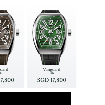
uard
Vanguard
色
绿色
7,800
SGD 17,800