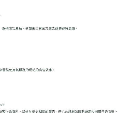
.
來提供一系列廣告產品，例如來自第三方廣告商的即時競價。
nse 用來實驗使用其服務的網站的廣告效率。
n/#
訪客行為資料，以便呈現更相關的廣告 - 這也允許網站限制顯示相同廣告的次數。