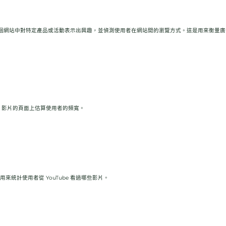
多個網站中對特定產品或活動表示出興趣，並偵測使用者在網站間的瀏覽方式。這是用來衡量
ube 影片的頁面上估算使用者的頻寬。
用來統計使用者從 YouTube 看過哪些影片。