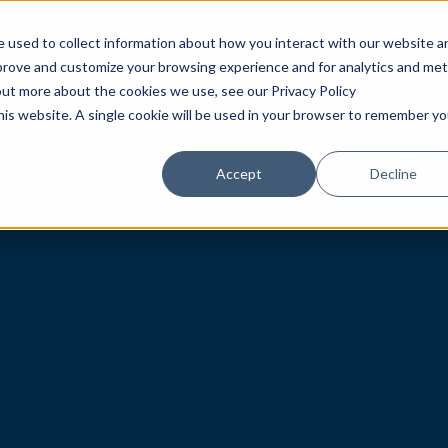
首頁
腕錶
專賣店
 used to collect information about how you interact with our website a
mprove and customize your browsing experience and for analytics and met
out more about the cookies we use, see our Privacy Policy
this website. A single cookie will be used in your browser to remember yo
Accept
Decline