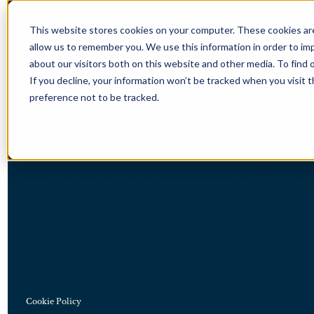
This website stores cookies on your computer. These cookies are
allow us to remember you. We use this information in order to i
about our visitors both on this website and other media. To find 
If you decline, your information won’t be tracked when you visit 
preference not to be tracked.
Cookie Policy