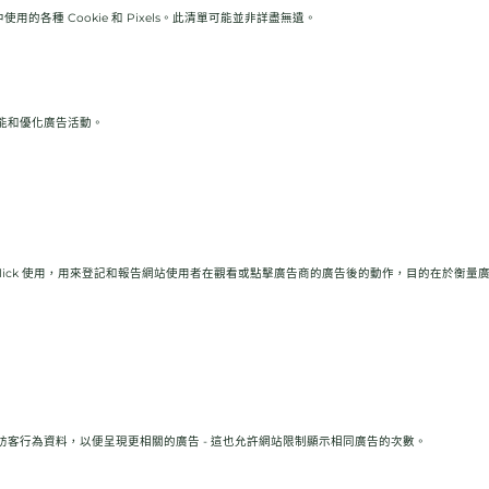
的各種 Cookie 和 Pixels。此清單可能並非詳盡無遺。
能和優化廣告活動。
oubleClick 使用，用來登記和報告網站使用者在觀看或點擊廣告商的廣告後的動作，目的在於
訪客行為資料，以便呈現更相關的廣告 - 這也允許網站限制顯示相同廣告的次數。