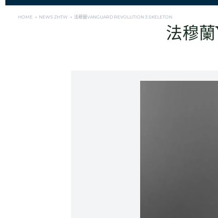
HOME →
NEWS ZHTW →
法穆蘭VANGUARD REVOLUTION 3 SKELETON
法穆蘭Va