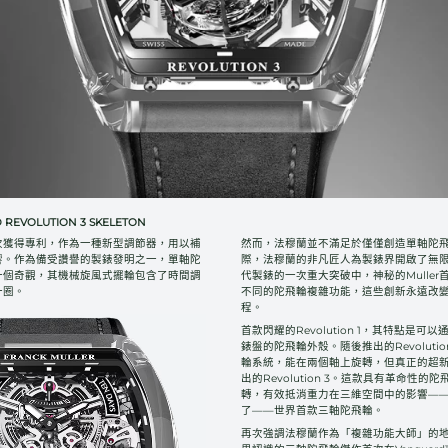
EVOLUTION 3 SKELETON
首次獲得專利，作為一種新型調節器，用以補
然而，法穆蘭並不滿足於僅僅創造單軸陀
響。作為備受讚譽的製錶發明之一，單軸陀
際，法穆蘭的非凡匠人為製錶界開啟了無
一個奇觀，其機械旋風式擺輪包含了時間調
代製錶的一次重大突破中，神秘的Mulle
一圈。
不同的陀飛輪複雜功能，這些創新永遠改
程。
首款閃耀的Revolution 1，其特點是可
錶盤的陀飛輪外殼。隨後推出的Revoluti
輪系統，能在兩個軸上旋轉，但真正的超新
出的Revolution 3。這款具有革命性
轉，有效抵消重力在三維空間中的影響—
了——世界首款三軸陀飛輪。
再次強調法穆蘭作為「複雜功能大師」的