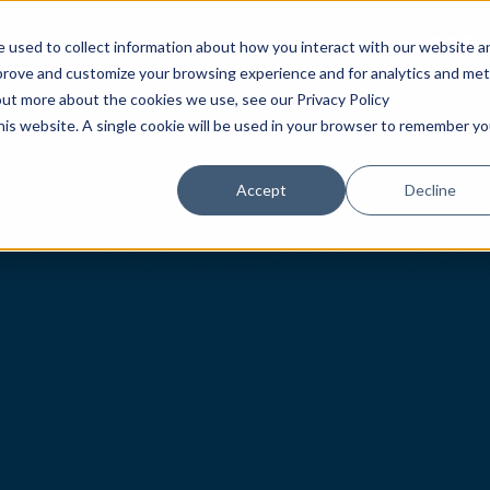
首頁
腕錶
專賣店
 used to collect information about how you interact with our website a
mprove and customize your browsing experience and for analytics and met
out more about the cookies we use, see our Privacy Policy
this website. A single cookie will be used in your browser to remember yo
Accept
Decline