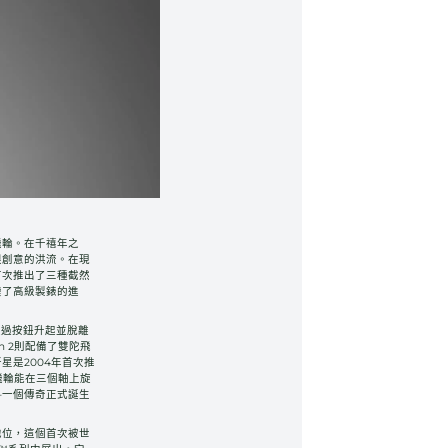
飛輪。在千禧年之
限創意的洪流。在現
r首次推出了三種截然
變了高級製錶的進
以通過按鈕升起並脫離
on 2則配備了雙陀飛
星是2004年首次推
的陀飛輪能在三個軸上旋
—一個傳奇正式誕生
地位，這個首次被世