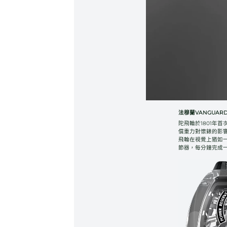
法穆蘭VANGUARD R
陀飛輪於1801年
償重力對懷錶的影
飛輪在視覺上猶如
節器，每分鐘完成