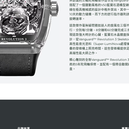
界認識的三軸陀飛輪傑作首次在Vanguar
搭配了一個運動風格的V50藍寶石酒桶型
線在極具機械感的設計中格外突出，其中
10天的動力儲備，而下方的逆行指示器則
旋轉速率。
這款傑作毫無疑問猶如迷人的旋風在三個
行，分別每1分鐘、8分鐘和60分鐘完成三
現這款強大時計的心臟，藍寶石水晶鏡面
計，從Vanguard™ Revolution 3 Sk
高性能夜光塗料（Super-LumiNova
疊的發條桶上照亮時間，這些發條桶提供
高端性能大師之作。
精心雕刻的全新Vanguard™ Revolution 
商的5年陀飛輪保修，並配有一個帶自動開
盒。
品牌故事
專賣