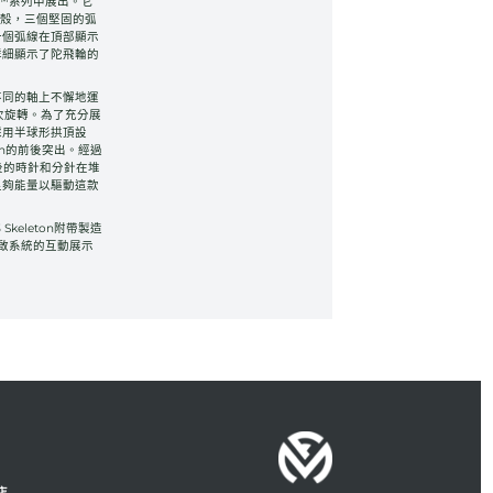
d™系列中展出。它
錶殼，三個堅固的弧
一個弧線在頂部顯示
詳細顯示了陀飛輪的
不同的軸上不懈地運
次旋轉。為了充分展
採用半球形拱頂設
eleton的前後突出。經過
處理後的時針和分針在堆
足夠能量以驅動這款
3 Skeleton附帶製造
啟系統的互動展示
店