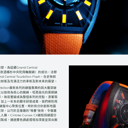
為延續Grand Central
（世界首款酒桶形中央陀飛輪腕錶）的成功，法穆
Central Tourbillon Flash，在史無前
索前衛及充滿活力的革新及對未來的展望。
l Tourbillon最新系列的錶盤集簡約與大膽突破
正以技術為核心的腕錶。啞黑拋光的黃銅錶
標，無容置疑成為整個系列的亮點。憑著現
，加上一年多的艱辛研發成果，我們將陀飛
至錶盤中心聚焦位置，時針和分針創新地圍
架，以巧妙且復雜的“堆疊”技術，令復雜
。Cintrée Curvex CX錶殼與錶圈分
屬製成，通過雙色調處理增加深度並突出腕