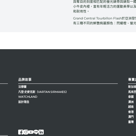
與奪目的刻度相匹配的螢光錶帶與錶殼一
小牛皮內裡，富有年輕活力的運動美學以
和耐用性。
Grand Central Tourbillon Flash
有三種不同的鮮艷絢麗顏色：閃耀橙、螢
品牌故事
專賣
法穆蘭
新加
凡登·史麥克斯（VARTAN SIRMAKES）
馬來
WATCHLAND
泰國
設計理念
澳洲
越南
香港
澳門
臺灣