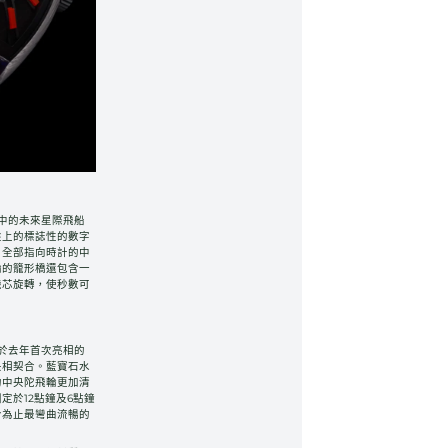
h猶如太空中的未來星際飛船
盤上的標誌性的數字
，全部指向時計的中
輪的籠形橋還包含一
機芯旋轉，使秒數可
h機芯安裝於去年首次亮相的
中央相契合。藍寶石水
的中央陀飛輪更加清
定於12點鐘及6點鐘
迄今為止最彎曲流暢的