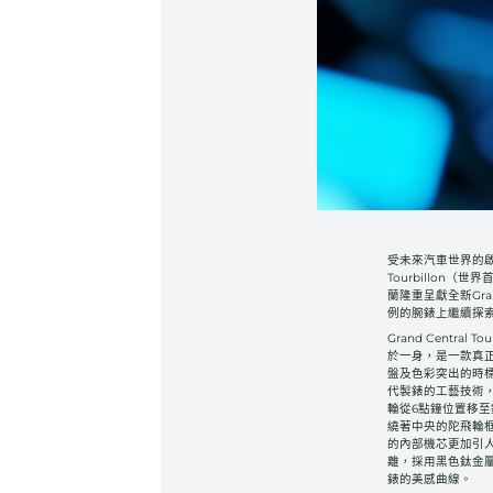
受未來汽車世界的啟發，
Tourbillon
蘭隆重呈獻全新Grand 
例的腕錶上繼續探
Grand Centra
於一身，是一款真
盤及色彩突出的時
代製錶的工藝技術
輪從6點鐘位置移
繞著中央的陀飛輪框
的內部機芯更加引人入勝
離，採用黑色鈦金
錶的美感曲線。