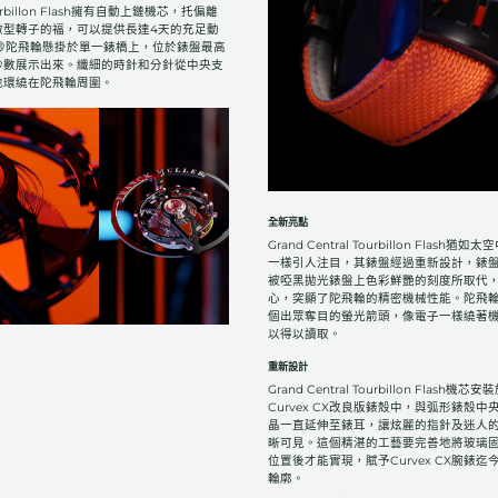
 Tourbillon Flash擁有自動上鏈機芯，托偏離
微型轉子的福，可以提供長達4天的充足動
0秒陀飛輪懸掛於單一錶橋上，位於錶盤最高
秒數展示出來。纖細的時針和分針從中央支
地環繞在陀飛輪周圍。
全新亮點
Grand Central Tourbillon Flas
一樣引人注目，其錶盤經過重新設計，錶
被啞黑拋光錶盤上色彩鮮艷的刻度所取代
心，突顯了陀飛輪的精密機械性能。陀飛
個出眾奪目的螢光箭頭，像電子一樣繞著
以得以讀取。
重新設計
Grand Central Tourbillon Flas
Curvex CX改良版錶殼中，與弧形錶殼
晶一直延伸至錶耳，讓炫麗的指針及迷人
晰可見。這個精湛的工藝要完善地將玻璃固
位置後才能實現，賦予Curvex CX腕錶
輪廓。