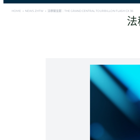
HOME →
NEWS ZHTW →
法穆蘭呈獻：THE GRAND CENTRAL TOURBILLON FLASH CX 36
法