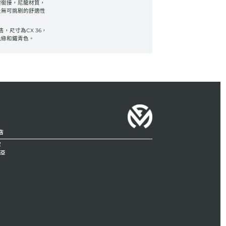
體銜接，尼龍材質，
及無可挑剔的舒適性
於亞洲發售，尺寸為CX 36，
光綠和鐵青色。
店
坡
西亞