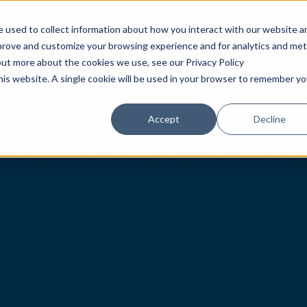
首頁
腕錶
專賣店
 used to collect information about how you interact with our website a
mprove and customize your browsing experience and for analytics and met
out more about the cookies we use, see our Privacy Policy
this website. A single cookie will be used in your browser to remember yo
Accept
Decline