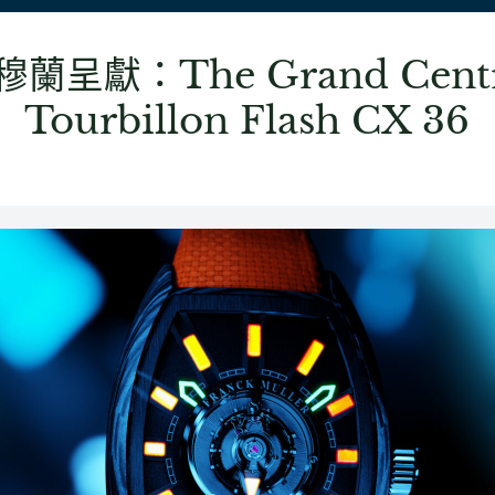
穆蘭呈獻：The Grand Centr
Tourbillon Flash CX 36