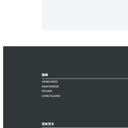
腕錶
VANGUARD
SKAFANDER
ROUND
LONG ISLAND
探索更多